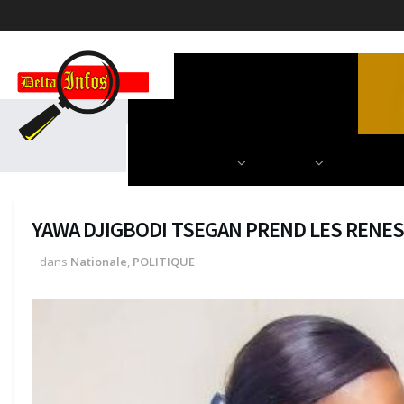
ACCUEIL
POLITIQUE
DIPLOMATIE
SCIENCES & TECH
AUTRES
NOS PARU
YAWA DJIGBODI TSEGAN PREND LES RENES 
dans
Nationale
,
POLITIQUE