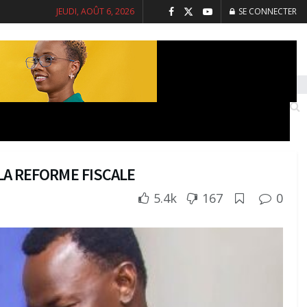
JEUDI, AOÛT 6, 2026
SE CONNECTER
INTERVIEWS
SANTE
SOCIETE
 LA REFORME FISCALE
5.4k
167
0