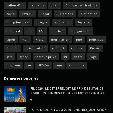
ballon d'or
cannabis
chan
Compact with Africa
covid
covid19
Dakar
Diplomatie
distinction
doing business
drogue
education
Feature
featured
fifa
FMI
football
inauguration
japon
mali
Messi
nomination
pnd
politique
Poutine
privatisation
rapport
relance
Russie
safe
santé
secteur privé
sfi
sport
Togo
togocom
ue
UEMOA
une
économie
Dernières nouvelles
FIL 2026 : LE CETEF REVOIT LE PRIX DES STANDS
POUR LES FEMMES ET JEUNES ENTREPRENEURS
FOIRE MADE IN TOGO 2026 : UNE FREQUENTATION