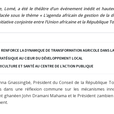
ise, Lomé, a été le théâtre d’un événement inédit et haut
lacée sous le thème « L’agenda africain de gestion de la det
nitiative conjointe entre l’Union africaine et la République To
É RENFORCE LA DYNAMIQUE DE TRANSFORMATION AGRICOLE DANS LA
STRATÉGIQUE AU CŒUR DU DÉVELOPPEMENT LOCAL
GRICULTURE ET SANTÉ AU CENTRE DE L’ACTION PUBLIQUE
mna Gnassingbé, Président du Conseil de la République Tog
es dans une réflexion commune sur les mécanismes inno
ent ghanéen John Dramani Mahama et le Président zambien Ha
nent.