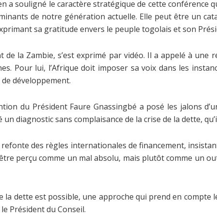
 a souligné le caractère stratégique de cette conférence qu
erminants de notre génération actuelle. Elle peut être un ca
n exprimant sa gratitude envers le peuple togolais et son Prési
 de la Zambie, s’est exprimé par vidéo. Il a appelé à une 
caines. Pour lui, l’Afrique doit imposer sa voix dans les ins
s de développement.
ention du Président Faure Gnassingbé a posé les jalons d’
 un diagnostic sans complaisance de la crise de la dette, qu’il 
 refonte des règles internationales de financement, insistant
s être perçu comme un mal absolu, mais plutôt comme un outil
 la dette est possible, une approche qui prend en compte le 
é le Président du Conseil.