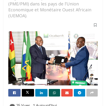
(PME/PMI) dans les pays de l’Union
Economique et Monétaire Ouest Africain
(UEMOA).
25 Vues
, 1 Aujourd'hui