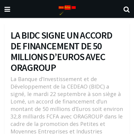
LA BIDC SIGNE UN ACCORD
DE FINANCEMENT DE 50
MILLIONS D’EUROS AVEC
ORAGROUP
La Banque d’Investissement et de
Développement de la CEDEAO (BIDC) a
signé, le mardi 22 septembre à son siège à
Lomé, un accord de financement d’un
montant de 50 millions d’Euros soit environ
32,8 milliards FCFA avec ORAGROUP dans le
cadre de la promotion des Petites et
Moyennes Entreprises et Industries