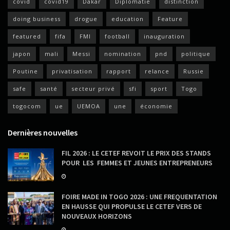
covid
covid19
Dakar
Diplomatie
distinction
doing business
drogue
education
Feature
featured
fifa
FMI
football
inauguration
japon
mali
Messi
nomination
pnd
politique
Poutine
privatisation
rapport
relance
Russie
safe
santé
secteur privé
sfi
sport
Togo
togocom
ue
UEMOA
une
économie
Dernières nouvelles
FIL 2026 : LE CETEF REVOIT LE PRIX DES STANDS
POUR LES FEMMES ET JEUNES ENTREPRENEURS
FOIRE MADE IN TOGO 2026 : UNE FREQUENTATION
EN HAUSSE QUI PROPULSE LE CETEF VERS DE
NOUVEAUX HORIZONS