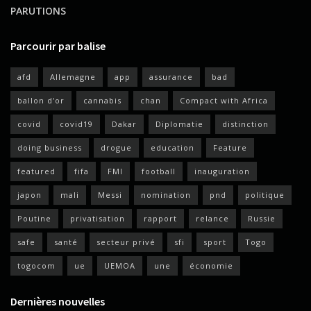
PARUTIONS
Parcourir par balise
afd
Allemagne
app
assurance
bad
ballon d'or
cannabis
chan
Compact with Africa
covid
covid19
Dakar
Diplomatie
distinction
doing business
drogue
education
Feature
featured
fifa
FMI
football
inauguration
japon
mali
Messi
nomination
pnd
politique
Poutine
privatisation
rapport
relance
Russie
safe
santé
secteur privé
sfi
sport
Togo
togocom
ue
UEMOA
une
économie
Dernières nouvelles