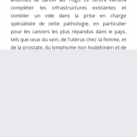
compléter les infrastructures existantes et
combler un vide dans la prise en charge
spécialisée de cette pathologie, en particulier
pour les cancers les plus répandus dans le pays,
tels que ceux du sein, de l’utérus chez la femme, et
de la prostate, du lymphome non hodgkinien et de
l’estomac chez les hommes.
Le gouvernement togolais a fait de la lutte contre
le cancer une priorité de sa politique sanitaire, la
positionnant comme l’un des axes majeurs de son
plan quinquennal. En outre, des actions
précédentes ont déjà été mises en place pour
soutenir cette démarche, avec notamment
l’ouverture d’une unité de traitement infantile et
un
centre international
de lutte contre le cancer,
dont l’objectif est d’étendre les capacités du pays à