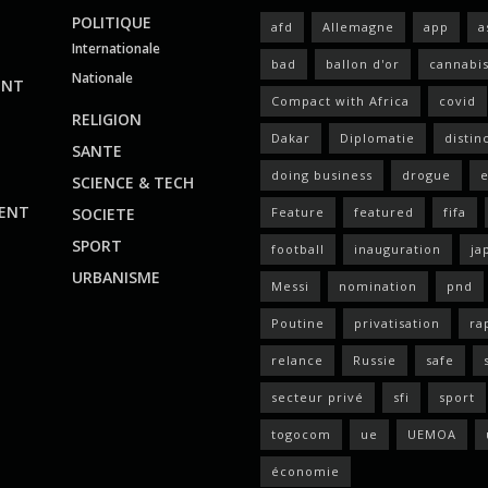
POLITIQUE
afd
Allemagne
app
a
Internationale
bad
ballon d'or
cannabi
Nationale
ENT
Compact with Africa
covid
RELIGION
Dakar
Diplomatie
distin
SANTE
doing business
drogue
e
SCIENCE & TECH
ENT
SOCIETE
Feature
featured
fifa
SPORT
football
inauguration
ja
URBANISME
Messi
nomination
pnd
Poutine
privatisation
ra
relance
Russie
safe
secteur privé
sfi
sport
togocom
ue
UEMOA
économie