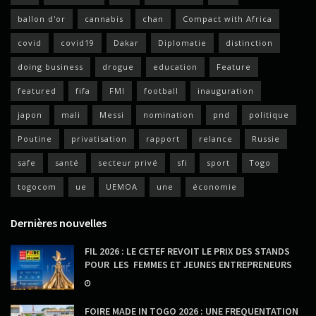
ballon d'or
cannabis
chan
Compact with Africa
covid
covid19
Dakar
Diplomatie
distinction
doing business
drogue
education
Feature
featured
fifa
FMI
football
inauguration
japon
mali
Messi
nomination
pnd
politique
Poutine
privatisation
rapport
relance
Russie
safe
santé
secteur privé
sfi
sport
Togo
togocom
ue
UEMOA
une
économie
Dernières nouvelles
FIL 2026 : LE CETEF REVOIT LE PRIX DES STANDS
POUR LES FEMMES ET JEUNES ENTREPRENEURS
FOIRE MADE IN TOGO 2026 : UNE FREQUENTATION