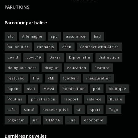
PARUTIONS
Parcourir par balise
afd
Allemagne
app
assurance
bad
ballon d'or
cannabis
chan
Compact with Africa
covid
covid19
Dakar
Diplomatie
distinction
doing business
drogue
education
Feature
featured
fifa
FMI
football
inauguration
japon
mali
Messi
nomination
pnd
politique
Poutine
privatisation
rapport
relance
Russie
safe
santé
secteur privé
sfi
sport
Togo
togocom
ue
UEMOA
une
économie
Dernières nouvelles