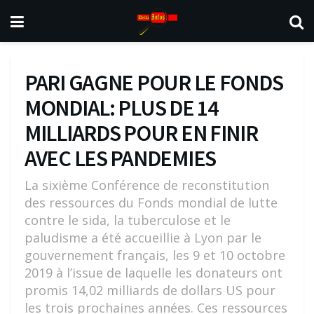
PARI GAGNE POUR LE FONDS
MONDIAL: PLUS DE 14
MILLIARDS POUR EN FINIR
AVEC LES PANDEMIES
La sixième Conférence de reconstitution
des ressources du Fonds mondial de lutte
contre le sida, la tuberculose et le
paludisme a été accueillie à Lyon par le
gouvernement français, les 9 et 10 octobre
2019 à l’issue de laquelle les donateurs ont
promis 14,02 milliards de dollars US pour
les trois prochaines années. Ces ressources