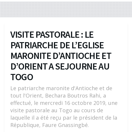
VISITE PASTORALE : LE
PATRIARCHE DE L’EGLISE
MARONITE D’ANTIOCHE ET
D’ORIENT A SEJOURNE AU
TOGO
Le patriarche maronite d'Antioche et de
tout l'Orient, Bechara Boutros Rahi, a
effectué, le mercredi 16 octobre 2019, une
visite pastorale au Togo au cours de
laquelle il a été reçu par le président de la
République, Faure Gnassingbé.