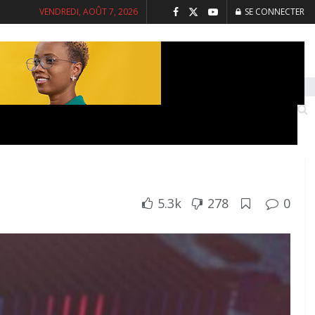
VENDREDI, AOÛT 7, 2026
SE CONNECTER
INTERVIEWS
SANTE
SOCIETE
5.3k
278
0