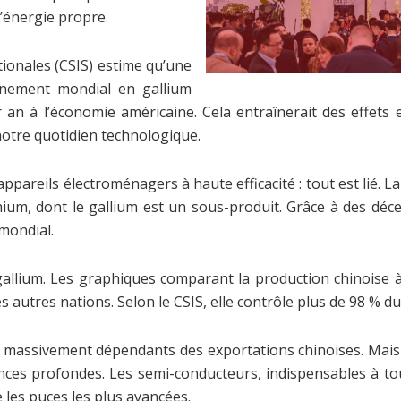
l’énergie propre.
tionales (CSIS) estime qu’une
nnement mondial en gallium
r an à l’économie américaine. Cela entraînerait des effets e
notre quotidien technologique.
 appareils électroménagers à haute efficacité : tout est lié. 
ium, dont le gallium est un sous-produit. Grâce à des déce
mondial.
allium. Les graphiques comparant la production chinoise à 
es autres nations. Selon le CSIS, elle contrôle plus de 98 % d
sont massivement dépendants des exportations chinoises. Ma
nces profondes. Les semi-conducteurs, indispensables à t
 les puces les plus avancées.