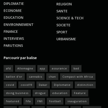
DIPLOMATIE
RELIGION
ECONOMIE
SANTE
EDUCATION
SCIENCE & TECH
ENVIRONNEMENT
SOCIETE
FINANCE
SPORT
INTERVIEWS
URBANISME
PARUTIONS
Parcourir par balise
afd
Allemagne
app
assurance
bad
ballon d'or
cannabis
chan
Compact with Africa
covid
covid19
Dakar
Diplomatie
distinction
doing business
drogue
education
Feature
featured
fifa
FMI
football
inauguration