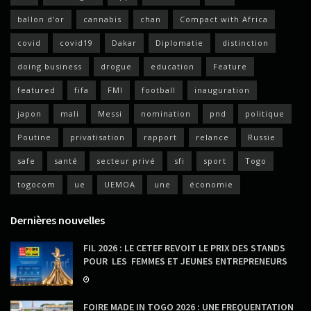
ballon d'or
cannabis
chan
Compact with Africa
covid
covid19
Dakar
Diplomatie
distinction
doing business
drogue
education
Feature
featured
fifa
FMI
football
inauguration
japon
mali
Messi
nomination
pnd
politique
Poutine
privatisation
rapport
relance
Russie
safe
santé
secteur privé
sfi
sport
Togo
togocom
ue
UEMOA
une
économie
Dernières nouvelles
FIL 2026 : LE CETEF REVOIT LE PRIX DES STANDS
POUR LES FEMMES ET JEUNES ENTREPRENEURS
FOIRE MADE IN TOGO 2026 : UNE FREQUENTATION