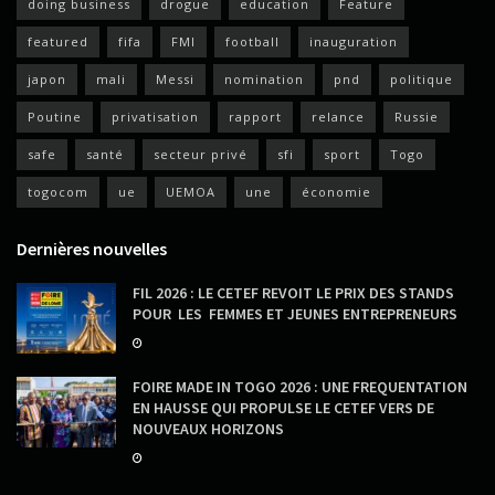
doing business
drogue
education
Feature
featured
fifa
FMI
football
inauguration
japon
mali
Messi
nomination
pnd
politique
Poutine
privatisation
rapport
relance
Russie
safe
santé
secteur privé
sfi
sport
Togo
togocom
ue
UEMOA
une
économie
Dernières nouvelles
FIL 2026 : LE CETEF REVOIT LE PRIX DES STANDS
POUR LES FEMMES ET JEUNES ENTREPRENEURS
FOIRE MADE IN TOGO 2026 : UNE FREQUENTATION
EN HAUSSE QUI PROPULSE LE CETEF VERS DE
NOUVEAUX HORIZONS