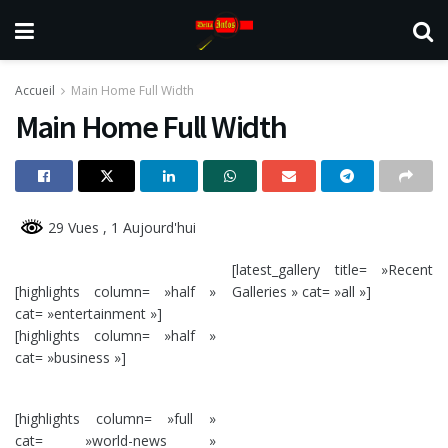
Accueil
Main Home Full Width
Main Home Full Width
29 Vues
, 1 Aujourd'hui
[latest_gallery title= »Recent
[highlights column= »half »
Galleries » cat= »all »]
cat= »entertainment »]
[highlights column= »half »
cat= »business »]
[highlights column= »full »
cat= »world-news »