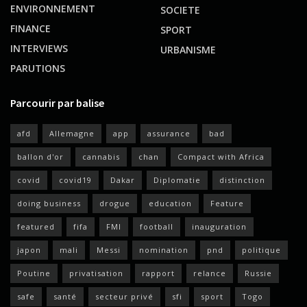
ENVIRONNEMENT
SOCIETE
FINANCE
SPORT
INTERVIEWS
URBANISME
PARUTIONS
Parcourir par balise
afd
Allemagne
app
assurance
bad
ballon d'or
cannabis
chan
Compact with Africa
covid
covid19
Dakar
Diplomatie
distinction
doing business
drogue
education
Feature
featured
fifa
FMI
football
inauguration
japon
mali
Messi
nomination
pnd
politique
Poutine
privatisation
rapport
relance
Russie
safe
santé
secteur privé
sfi
sport
Togo