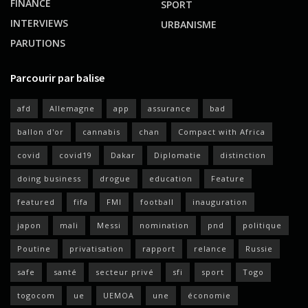
FINANCE
SPORT
INTERVIEWS
URBANISME
PARUTIONS
Parcourir par balise
afd
Allemagne
app
assurance
bad
ballon d'or
cannabis
chan
Compact with Africa
covid
covid19
Dakar
Diplomatie
distinction
doing business
drogue
education
Feature
featured
fifa
FMI
football
inauguration
japon
mali
Messi
nomination
pnd
politique
Poutine
privatisation
rapport
relance
Russie
safe
santé
secteur privé
sfi
sport
Togo
togocom
ue
UEMOA
une
économie