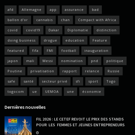
afd
Allemagne
app
assurance
bad
ballon d'or
cannabis
chan
Compact with Africa
covid
covid19
Dakar
Diplomatie
distinction
doing business
drogue
education
Feature
featured
fifa
FMI
football
inauguration
japon
mali
Messi
nomination
pnd
politique
Poutine
privatisation
rapport
relance
Russie
safe
santé
secteur privé
sfi
sport
Togo
togocom
ue
UEMOA
une
économie
Dernières nouvelles
FIL 2026 : LE CETEF REVOIT LE PRIX DES STANDS
POUR LES FEMMES ET JEUNES ENTREPRENEURS