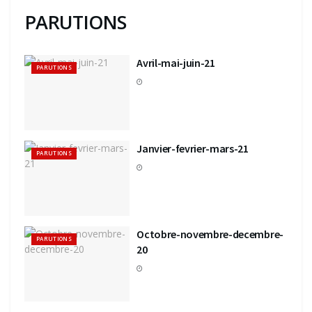
PARUTIONS
Avril-mai-juin-21
PARUTIONS
PARUTIONS
PARUTIONS
Avril-mai-juin22
Janvier-févri
Janvier-fevrier-mars-21
PARUTIONS
Octobre-novembre-decembre-
PARUTIONS
20