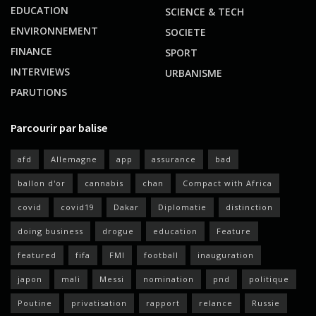
EDUCATION
SCIENCE & TECH
ENVIRONNEMENT
SOCIETE
FINANCE
SPORT
INTERVIEWS
URBANISME
PARUTIONS
Parcourir par balise
afd
Allemagne
app
assurance
bad
ballon d'or
cannabis
chan
Compact with Africa
covid
covid19
Dakar
Diplomatie
distinction
doing business
drogue
education
Feature
featured
fifa
FMI
football
inauguration
japon
mali
Messi
nomination
pnd
politique
Poutine
privatisation
rapport
relance
Russie