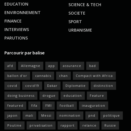
EDUCATION
SCIENCE & TECH
ENVIRONNEMENT
SOCIETE
FINANCE
SPORT
INTERVIEWS
URBANISME
PARUTIONS
Parcourir par balise
afd
Allemagne
app
assurance
bad
ballon d'or
cannabis
chan
Compact with Africa
covid
covid19
Dakar
Diplomatie
distinction
doing business
drogue
education
Feature
featured
fifa
FMI
football
inauguration
japon
mali
Messi
nomination
pnd
politique
Poutine
privatisation
rapport
relance
Russie