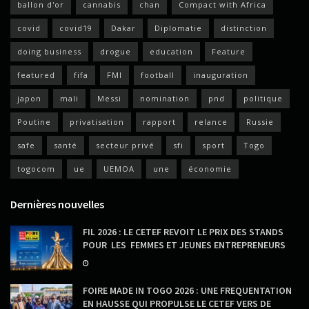
ballon d'or
cannabis
chan
Compact with Africa
covid
covid19
Dakar
Diplomatie
distinction
doing business
drogue
education
Feature
featured
fifa
FMI
football
inauguration
japon
mali
Messi
nomination
pnd
politique
Poutine
privatisation
rapport
relance
Russie
safe
santé
secteur privé
sfi
sport
Togo
togocom
ue
UEMOA
une
économie
Dernières nouvelles
FIL 2026 : LE CETEF REVOIT LE PRIX DES STANDS
POUR LES FEMMES ET JEUNES ENTREPRENEURS
FOIRE MADE IN TOGO 2026 : UNE FREQUENTATION
EN HAUSSE QUI PROPULSE LE CETEF VERS DE