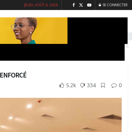
JEUDI, AOÛT 6, 2026
SE CONNECTER
INTERVIEWS
SANTE
SOCIETE
RENFORCÉ
5.2k
334
0