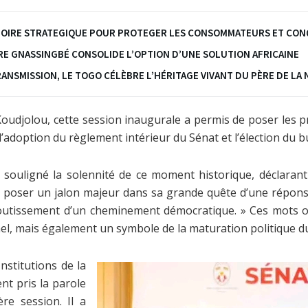
ATOIRE STRATEGIQUE POUR PROTEGER LES CONSOMMATEURS ET CON
URE GNASSINGBÉ CONSOLIDE L’OPTION D’UNE SOLUTION AFRICAINE
RANSMISSION, LE TOGO CÉLÈBRE L’HÉRITAGE VIVANT DU PÈRE DE LA 
udjolou, cette session inaugurale a permis de poser les pr
l’adoption du règlement intérieur du Sénat et l’élection du 
 souligné la solennité de ce moment historique, déclarant
et poser un jalon majeur dans sa grande quête d’une répon
boutissement d’un cheminement démocratique. » Ces mots on
l, mais également un symbole de la maturation politique d
nstitutions de la
t pris la parole
re session. Il a