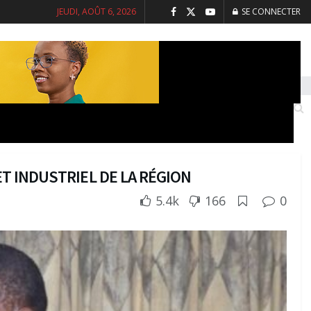
JEUDI, AOÛT 6, 2026
SE CONNECTER
INTERVIEWS
SANTE
SOCIETE
T INDUSTRIEL DE LA RÉGION
5.4k
166
0