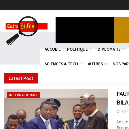
DeltaInfos
ACCUEIL
POLITIQUE
DIPLOMATIE
SCIENCES & TECH
AUTRES
NOS PA
Latest Post
FAUR
INTERNATIONALE
BIL
0
Le pré
Econom