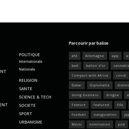
Parcourir par balise
POLITIQUE
afd
Allemagne
app
a
Internationale
bad
ballon d'or
cannabi
Nationale
ENT
Compact with Africa
covid
RELIGION
Dakar
Diplomatie
distin
SANTE
doing business
drogue
e
SCIENCE & TECH
ENT
SOCIETE
Feature
featured
fifa
SPORT
football
inauguration
ja
URBANISME
Messi
nomination
pnd