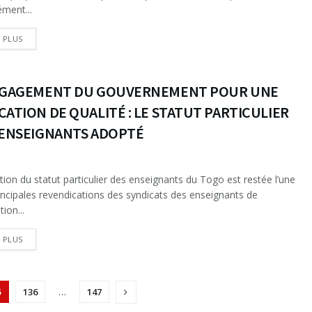
ément...
DETAILS
E PLUS
NGAGEMENT DU GOUVERNEMENT POUR UNE
ATION DE QUALITÉ : LE STATUT PARTICULIER
 ENSEIGNANTS ADOPTÉ
tion du statut particulier des enseignants du Togo est restée l’une
incipales revendications des syndicats des enseignants de
tion...
DETAILS
E PLUS
5
136
…
147