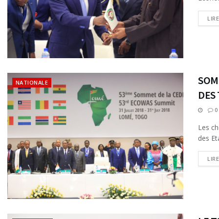
LIR
SOM
NATIONALE
DES
0
Les ch
des Et
LIR