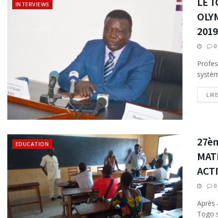
LE T
INTERVIEWS
OLY
2019
0
Profes
systèm
LIR
27èm
EDUCATION
MAT
ACT
0
Après 
Togo s