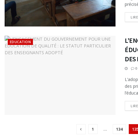
précis
LIR
L’E
EDUCATION
ÉDUC
DES
0
L’adop
des pr
l’éduca
LIR
1
…
134
13