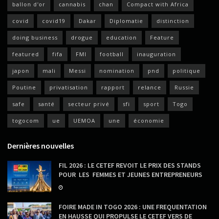
ballon d'or
cannabis
chan
Compact with Africa
covid
covid19
Dakar
Diplomatie
distinction
doing business
drogue
education
Feature
featured
fifa
FMI
football
inauguration
japon
mali
Messi
nomination
pnd
politique
Poutine
privatisation
rapport
relance
Russie
safe
santé
secteur privé
sfi
sport
Togo
togocom
ue
UEMOA
une
économie
Dernières nouvelles
FIL 2026 : LE CETEF REVOIT LE PRIX DES STANDS
POUR LES FEMMES ET JEUNES ENTREPRENEURS
FOIRE MADE IN TOGO 2026 : UNE FREQUENTATION
EN HAUSSE QUI PROPULSE LE CETEF VERS DE