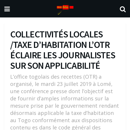
COLLECTIVITÉS LOCALES
/TAXE D’HABITATION L’OTR
ÉCLAIRE LES JOURNALISTES
SUR SON APPLICABILITÉ
L’office togolais des recettes (OTR) a
organisé, le mardi 23 juillet 2019 à Lomé,
une conférence presse dont l’objectif est
de fournir d’amples informations sur la
mesure prise par le gouvernement rendant
désormais applicable la taxe d’habitation
au Togo conformément aux dispositions
contenu es dans le code général des