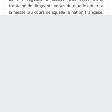
trentaine de dirigeants venus du monde entier, à
la messe, au cours delaquelle la nation française,
24h après l’hommage populaire,a fait ses adieux
officiels. Quelques heures auparavant, une
cérémonie s’était déroulée aux Invalides.
La célébration a commencé par le Requiem de
Fauré, puis l’archevêque de Paris a procédé au rite
de la lumière en déposant une bougie près du
corps.
La première lecture, tirée de la lettre de saint Paul
à Timothée, rappelle l’encouragement de l’apôtre
pour prier et intercéder‘pour les chefs d’État et
tous ceux qui exercent l’autorité, afin que nous
puissions mener notre vie dans la tranquillité et le
calme, en toute piété et dignité’. L’homélie a été
prononcée par Mgr Michel Aupetit, archevêque de
Paris.