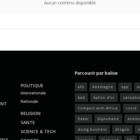
Aucun contenu disponible
Parcourir par balise
POLITIQUE
afd
Allemagne
app
a
Internationale
bad
ballon d'or
cannabi
Nationale
ENT
Compact with Africa
covid
RELIGION
Dakar
Diplomatie
distin
SANTE
doing business
drogue
e
SCIENCE & TECH
ENT
Feature
featured
fifa