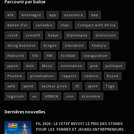
Parcourir par balise
afd
Allemagne
app
assurance
bad
ballon d'or
cannabis
chan
Compact with Africa
covid
covid19
Dakar
Diplomatie
distinction
doing business
drogue
education
Feature
featured
fifa
FMI
football
inauguration
japon
mali
Messi
nomination
pnd
politique
Poutine
privatisation
rapport
relance
Russie
safe
santé
secteur privé
sfi
sport
Togo
togocom
ue
UEMOA
une
économie
Dernières nouvelles
FIL 2026 : LE CETEF REVOIT LE PRIX DES STANDS
POUR LES FEMMES ET JEUNES ENTREPRENEURS