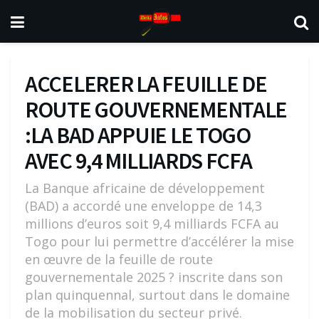
ACCELERER LA FEUILLE DE
ROUTE GOUVERNEMENTALE
:LA BAD APPUIE LE TOGO
AVEC 9,4 MILLIARDS FCFA
La Banque africaine de développement
(BAD) a accordé une enveloppe de 14,3
millions d’euros soit 9,4 milliards FCFA au
Togo pour lui permettre d’accélérer la mise
en œuvre de la feuille de route
gouvernementale 2025 ? inscrite dans son
plan quinquennal, surtout dans le domaine
de la mobilisation du secteur privé.