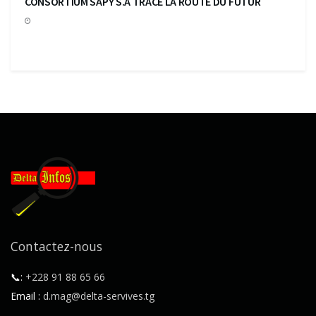
CONSORTIUM SAPY S.A TRACE LA ROUTE DU FUTUR
Contactez-nous
📞:
+228 91 88 65 66
Email :
d.mag@delta-servives.tg