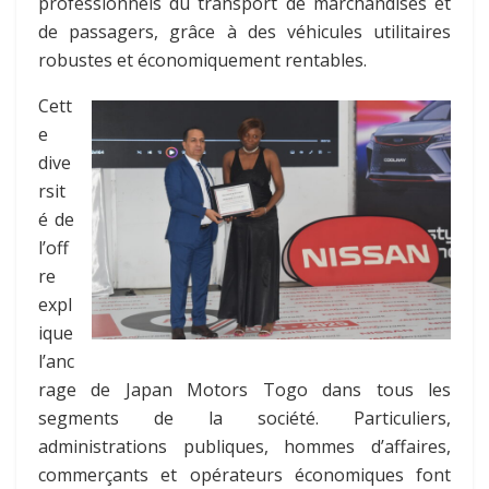
professionnels du transport de marchandises et
de passagers, grâce à des véhicules utilitaires
robustes et économiquement rentables.
Cett
e
dive
rsit
é de
l’off
re
expl
ique
l’anc
rage de Japan Motors Togo dans tous les
segments de la société. Particuliers,
administrations publiques, hommes d’affaires,
commerçants et opérateurs économiques font