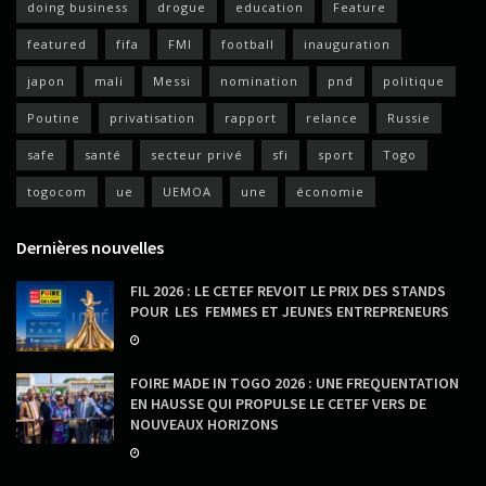
doing business
drogue
education
Feature
featured
fifa
FMI
football
inauguration
japon
mali
Messi
nomination
pnd
politique
Poutine
privatisation
rapport
relance
Russie
safe
santé
secteur privé
sfi
sport
Togo
togocom
ue
UEMOA
une
économie
Dernières nouvelles
FIL 2026 : LE CETEF REVOIT LE PRIX DES STANDS
POUR LES FEMMES ET JEUNES ENTREPRENEURS
FOIRE MADE IN TOGO 2026 : UNE FREQUENTATION
EN HAUSSE QUI PROPULSE LE CETEF VERS DE
NOUVEAUX HORIZONS