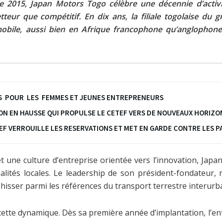
 2015, Japan Motors Togo célèbre une décennie d’activ
ur que compétitif. En dix ans, la filiale togolaise du
bile, aussi bien en Afrique francophone qu’anglophone, e
ANDS POUR LES FEMMES ET JEUNES ENTREPRENEURS
ION EN HAUSSE QUI PROPULSE LE CETEF VERS DE NOUVEAUX HORIZO
ETEF VERROUILLE LES RESERVATIONS ET MET EN GARDE CONTRE LES
une culture d’entreprise orientée vers l’innovation, Japa
lités locales. Le leadership de son président-fondateur, 
se hisser parmi les références du transport terrestre interur
tte dynamique. Dès sa première année d’implantation, l’entr