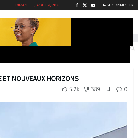
DIMANCHE, AOÛT 9, 2026
SE CONNECTER
INTERVIEWS
SANTE
SOCIETE
CE ET NOUVEAUX HORIZONS
5.2k
389
0