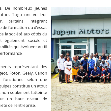
le. De nombreux jeunes
otors Togo ont vu leur
r, certains intégrant
e de formation ou d’essai.
e la société aux côtés du
st également sociale et
ilités qui évoluent au fil
 performance.
ements représentant des
eot, Foton, Geely, Canon
 fonctionne selon une
quipes constitue un atout
t non seulement l’atteinte
tout un haut niveau de
riété de l’entreprise.