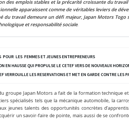
des emplois stables et la précarité croissante du travail d
sionnelle apparaissent comme de véritables leviers de dév
é du travail demeure un défi majeur, Japan Motors Togo s
nologique et responsabilité sociale
.
ANDS POUR LES FEMMES ET JEUNES ENTREPRENEURS
ION EN HAUSSE QUI PROPULSE LE CETEF VERS DE NOUVEAUX HORIZO
ETEF VERROUILLE LES RESERVATIONS ET MET EN GARDE CONTRE LES
e du groupe Japan Motors a fait de la formation technique e
rs spécialisés tels que la mécanique automobile, la carros
fre aux jeunes talents des opportunités concrètes d’appre
quérir un savoir-faire de pointe, mais aussi de se confron