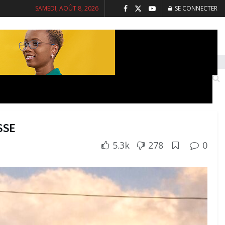
SAMEDI, AOÛT 8, 2026
SE CONNECTER
INTERVIEWS
SANTE
SOCIETE
SSE
5.3k
278
0