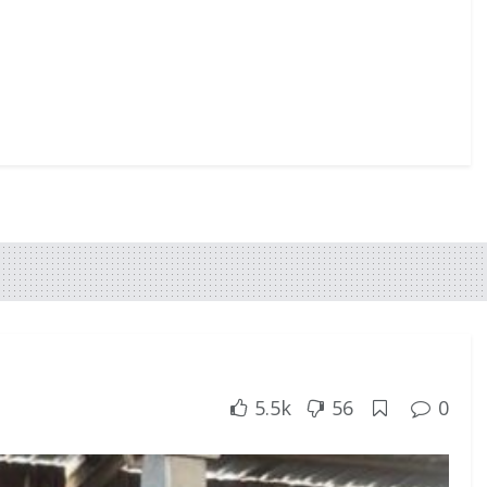
5.5k
56
0