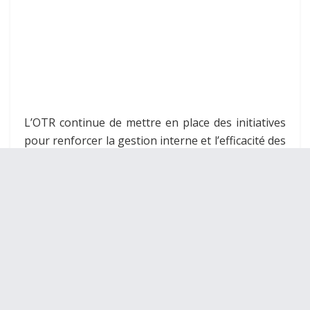
L’OTR continue de mettre en place des initiatives
pour renforcer la gestion interne et l’efficacité des
services. Le déploiement du Système de
Management de la Qualité, appuyé par une
approche processus de certification, vise à
optimiser la gestion des ressources et à améliorer
les services rendus aux contribuables. Un rapport
exhaustif sur les activités de contrôle fiscal a
également été présenté, mettant en lumière les
progrès réalisés en matière de vérifications
fiscales et d’enquêtes, contribuant à l’optimisation