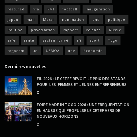
featured
fifa
FMI
football
inauguration
japon
mali
Messi
nomination
pnd
politique
Poutine
privatisation
rapport
relance
Russie
safe
santé
secteur privé
sfi
sport
Togo
togocom
ue
UEMOA
une
économie
Dernières nouvelles
FIL 2026 : LE CETEF REVOIT LE PRIX DES STANDS
POUR LES FEMMES ET JEUNES ENTREPRENEURS
FOIRE MADE IN TOGO 2026 : UNE FREQUENTATION
EN HAUSSE QUI PROPULSE LE CETEF VERS DE
NOUVEAUX HORIZONS