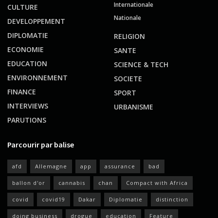
Internationale
CULTURE
Nationale
DEVELOPPEMENT
DIPLOMATIE
RELIGION
ECONOMIE
SANTE
EDUCATION
SCIENCE & TECH
ENVIRONNEMENT
SOCIETE
FINANCE
SPORT
INTERVIEWS
URBANISME
PARUTIONS
Parcourir par balise
afd
Allemagne
app
assurance
bad
ballon d'or
cannabis
chan
Compact with Africa
covid
covid19
Dakar
Diplomatie
distinction
doing business
drogue
education
Feature