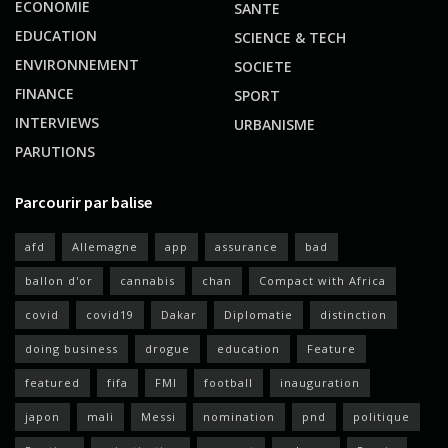
ECONOMIE
SANTE
EDUCATION
SCIENCE & TECH
ENVIRONNEMENT
SOCIETE
FINANCE
SPORT
INTERVIEWS
URBANISME
PARUTIONS
Parcourir par balise
afd
Allemagne
app
assurance
bad
ballon d'or
cannabis
chan
Compact with Africa
covid
covid19
Dakar
Diplomatie
distinction
doing business
drogue
education
Feature
featured
fifa
FMI
football
inauguration
japon
mali
Messi
nomination
pnd
politique