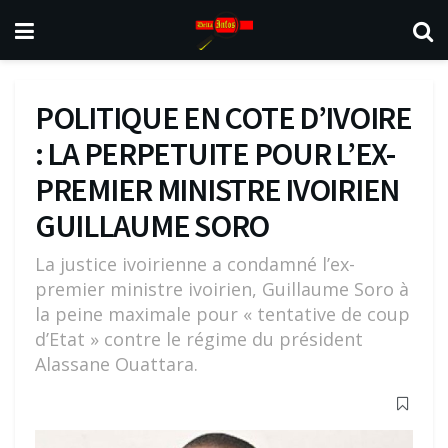
POLITIQUE EN COTE D’IVOIRE
: LA PERPETUITE POUR L’EX-
PREMIER MINISTRE IVOIRIEN
GUILLAUME SORO
La justice ivoirienne a condamné l’ex-
premier ministre ivoirien, Guillaume Soro à
la peine maximale pour « tentative de coup
d’Etat » contre le régime du président
Alassane Ouattara.