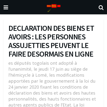
DECLARATION DES BIENS ET
AVOIRS : LES PERSONNES
ASSUJETTIES PEUVENT LE
FAIRE DESORMAIS EN LIGNE
es députés togolais ont adopté́ à
l’unanimité, le jeudi 17 juin au siège de
l’hémicycle à Lomé, les modifications
apportées par le gouvernement à la loi du
24 janvier 2020 fixant les conditions de
déclaration des biens et avoirs des hautes
personnalités, des hauts fonctionnaires et
autres agents publics de l’Etat. La loi