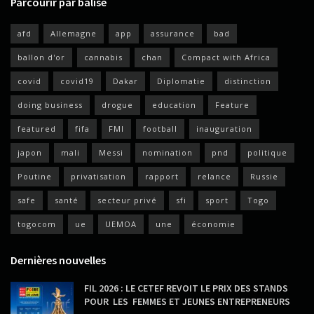
Parcourir par balise
afd
Allemagne
app
assurance
bad
ballon d'or
cannabis
chan
Compact with Africa
covid
covid19
Dakar
Diplomatie
distinction
doing business
drogue
education
Feature
featured
fifa
FMI
football
inauguration
japon
mali
Messi
nomination
pnd
politique
Poutine
privatisation
rapport
relance
Russie
safe
santé
secteur privé
sfi
sport
Togo
togocom
ue
UEMOA
une
économie
Dernières nouvelles
FIL 2026 : LE CETEF REVOIT LE PRIX DES STANDS
POUR LES FEMMES ET JEUNES ENTREPRENEURS