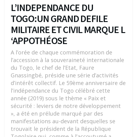
L’INDEPENDANCE DU
TOGO:UN GRAND DEFILE
MILITAIRE ET CIVIL MARQUE L
‘APPOTHÉOSE
A l’orée de chaque commémoration de
l’accession à la souveraineté internationale
du Togo, le chef de l’Etat, Faure
Gnassingbé, préside une série d’activités
d’intérêt collectif. Le 59ème anniversaire de
l’indépendance du Togo célébré cette
année (2019) sous le thème « Paix et
sécurité : leviers de notre développement
», a été en prélude marqué par des
manifestations au-devant desquelles se
trouvait le président de la République
Togolaise qui, comme à l’accoutumé a