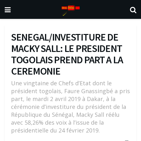
SENEGAL/INVESTITURE DE
MACKY SALL: LE PRESIDENT
TOGOLAIS PREND PART A LA
CEREMONIE
Une vingtaine de Chefs d’Etat dont le
président togolais, Faure Gnassingbé a pris
part, le mardi 2 avril 2019 à Dakar, à la
cérémonie d’investiture du président de la
République du Sénégal, Macky Sall réélu
avec 58,26% des voix à l’issue de la
présidentielle du 24 février 2019.