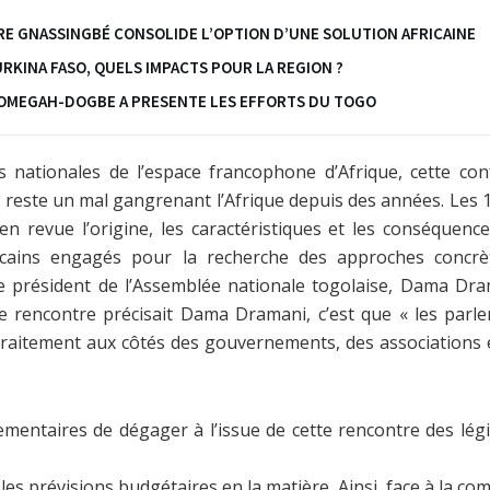
URE GNASSINGBÉ CONSOLIDE L’OPTION D’UNE SOLUTION AFRICAINE
URKINA FASO, QUELS IMPACTS POUR LA REGION ?
 TOMEGAH-DOGBE A PRESENTE LES EFFORTS DU TOGO
 nationales de l’espace francophone d’Afrique, cette con
qui reste un mal gangrenant l’Afrique depuis des années. Les
n revue l’origine, les caractéristiques et les conséquenc
ricains engagés pour la recherche des approches concrèt
 président de l’Assemblée nationale togolaise, Dama Drama
e rencontre précisait Dama Dramani, c’est que « les parle
aitement aux côtés des gouvernements, des associations et
lementaires de dégager à l’issue de cette rencontre des lé
les prévisions budgétaires en la matière. Ainsi, face à la co