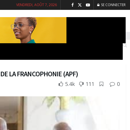
VENDREDI, AOÛT 7, 2026
SE CONNECTER
INTERVIEWS
SANTE
SOCIETE
 DE LA FRANCOPHONIE (APF)
5.4k
111
0