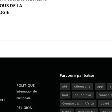
OUS DE LA
OGIE
Parcourir par balise
POLITIQUE
afd
Allemagne
app
a
Internationale
bad
ballon d'or
cannabi
Nationale
ENT
Compact with Africa
covid
RELIGION
Dakar
Diplomatie
distin