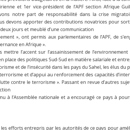
irienne et 1er vice-président de l’APF section Afrique Gu
vons notre part de responsabilité dans la crise migratoir
s devons apporter des contributions novatrices pour sortir 
ré deux jours et meublé d’une communication
ment », ont permis aux parlementaires de l’APF, de s’en
vernance en Afrique ».
s mettre l’accent sur l’assainissement de l’environnement
en place des politiques Sud-Sud en matière salariale et entr
risme et de l’insécurité dans les pays du Sahel, les élus du 
 terrorisme et d’appui au renforcement des capacités d’interv
utte contre le terrorisme ». Passant en revue d’autres sujets
ction
enu à l’Assemblée nationale et a encouragé ce pays à pour
les efforts entrepris par les autorités de ce pays pour améli