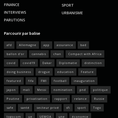
FINANCE
SPORT
INTERVIEWS
URBANISME
PARUTIONS
Parcourir par balise
afd
Allemagne
app
assurance
bad
ballon d'or
cannabis
chan
Compact with Africa
covid
covid19
Dakar
Diplomatie
distinction
doing business
drogue
education
Feature
featured
fifa
FMI
football
inauguration
japon
mali
Messi
nomination
pnd
politique
Poutine
privatisation
rapport
relance
Russie
safe
santé
secteur privé
sfi
sport
Togo
togocom
ue
UEMOA
une
économie