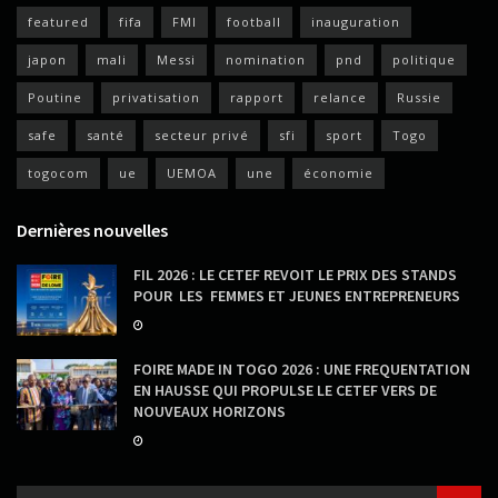
featured
fifa
FMI
football
inauguration
japon
mali
Messi
nomination
pnd
politique
Poutine
privatisation
rapport
relance
Russie
safe
santé
secteur privé
sfi
sport
Togo
togocom
ue
UEMOA
une
économie
Dernières nouvelles
FIL 2026 : LE CETEF REVOIT LE PRIX DES STANDS
POUR LES FEMMES ET JEUNES ENTREPRENEURS
FOIRE MADE IN TOGO 2026 : UNE FREQUENTATION
EN HAUSSE QUI PROPULSE LE CETEF VERS DE
NOUVEAUX HORIZONS