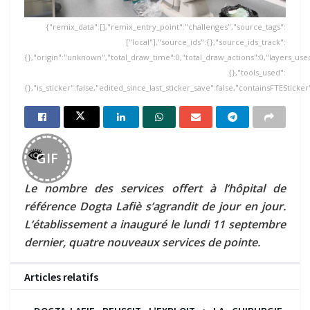
{"remix_data":[],"remix_entry_point":"challenges","source_tags":
["local"],"source_ids":{},"source_ids_track":
{},"origin":"unknown","total_draw_time":0,"total_draw_actions":0,"layers_use
{},"tools_used":
{},"is_sticker":false,"edited_since_last_sticker_save":false,"containsFTESticker
GIF
Le nombre des services offert à l’hôpital de
référence Dogta Lafiè s’agrandit de jour en jour.
L’établissement a inauguré le lundi 11 septembre
dernier, quatre nouveaux services de pointe.
Articles relatifs