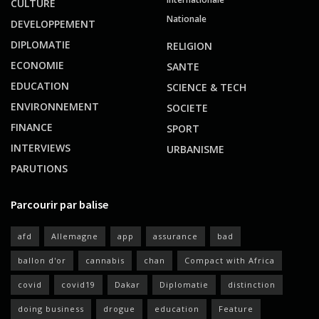
CULTURE
Nationale
DEVELOPPEMENT
DIPLOMATIE
RELIGION
ECONOMIE
SANTE
EDUCATION
SCIENCE & TECH
ENVIRONNEMENT
SOCIETE
FINANCE
SPORT
INTERVIEWS
URBANISME
PARUTIONS
Parcourir par balise
afd
Allemagne
app
assurance
bad
ballon d'or
cannabis
chan
Compact with Africa
covid
covid19
Dakar
Diplomatie
distinction
doing business
drogue
education
Feature