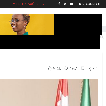
VENDREDI, AOÛT 7, 2026
SE CONNECTER
INTERVIEWS
SANTE
SOCIETE
5.4k
167
1