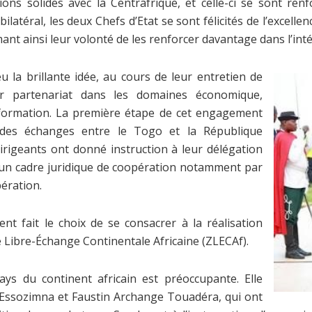
ns solides avec la Centrafrique, et celle-ci se sont re
atéral, les deux Chefs d’Etat se sont félicités de l’excellenc
mant ainsi leur volonté de les renforcer davantage dans l’in
 la brillante idée, au cours de leur entretien de
ur partenariat dans les domaines économique,
la formation. La première étape de cet engagement
on des échanges entre le Togo et la République
dirigeants ont donné instruction à leur délégation
 d’un cadre juridique de coopération notamment par
ération.
ment fait le choix de se consacrer à la réalisation
de Libre-Échange Continentale Africaine (ZLECAf).
ays du continent africain est préoccupante. Elle
 Essozimna et Faustin Archange Touadéra, qui ont