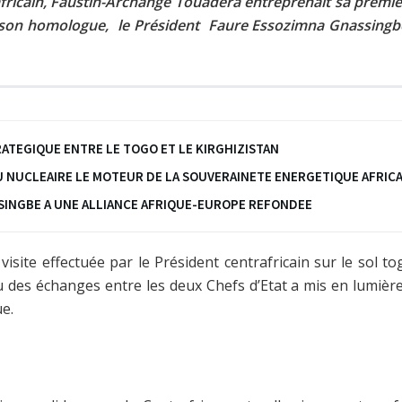
africain, Faustin-Archange Touadéra entreprenait sa première 
son homologue, le Président Faure Essozimna Gnassingbé po
TEGIQUE ENTRE LE TOGO ET LE KIRGHIZISTAN
DU NUCLEAIRE LE MOTEUR DE LA SOUVERAINETE ENERGETIQUE AFRIC
ASSINGBE A UNE ALLIANCE AFRIQUE-EUROPE REFONDEE
site effectuée par le Président centrafricain sur le sol to
nu des échanges entre les deux Chefs d’Etat a mis en lumiè
e.