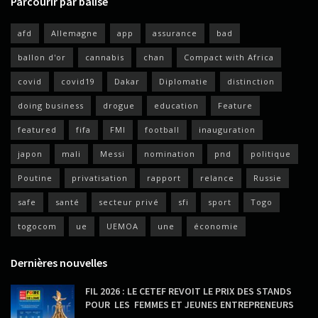
Parcourir par balise
afd
Allemagne
app
assurance
bad
ballon d'or
cannabis
chan
Compact with Africa
covid
covid19
Dakar
Diplomatie
distinction
doing business
drogue
education
Feature
featured
fifa
FMI
football
inauguration
japon
mali
Messi
nomination
pnd
politique
Poutine
privatisation
rapport
relance
Russie
safe
santé
secteur privé
sfi
sport
Togo
togocom
ue
UEMOA
une
économie
Dernières nouvelles
FIL 2026 : LE CETEF REVOIT LE PRIX DES STANDS
POUR LES FEMMES ET JEUNES ENTREPRENEURS