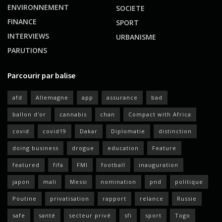
ENVIRONNEMENT
SOCIETE
FINANCE
SPORT
INTERVIEWS
URBANISME
PARUTIONS
Parcourir par balise
afd
Allemagne
app
assurance
bad
ballon d'or
cannabis
chan
Compact with Africa
covid
covid19
Dakar
Diplomatie
distinction
doing business
drogue
education
Feature
featured
fifa
FMI
football
inauguration
japon
mali
Messi
nomination
pnd
politique
Poutine
privatisation
rapport
relance
Russie
safe
santé
secteur privé
sfi
sport
Togo