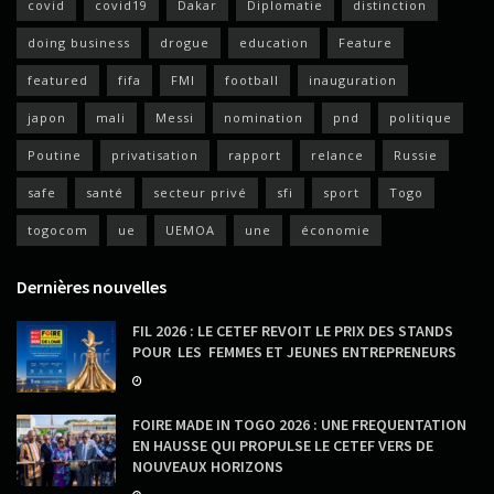
covid
covid19
Dakar
Diplomatie
distinction
doing business
drogue
education
Feature
featured
fifa
FMI
football
inauguration
japon
mali
Messi
nomination
pnd
politique
Poutine
privatisation
rapport
relance
Russie
safe
santé
secteur privé
sfi
sport
Togo
togocom
ue
UEMOA
une
économie
Dernières nouvelles
FIL 2026 : LE CETEF REVOIT LE PRIX DES STANDS
POUR LES FEMMES ET JEUNES ENTREPRENEURS
FOIRE MADE IN TOGO 2026 : UNE FREQUENTATION
EN HAUSSE QUI PROPULSE LE CETEF VERS DE
NOUVEAUX HORIZONS