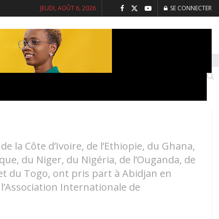
JEUDI, AOÛT 6, 2026
SE CONNECTER
INTERVIEWS
SANTE
SOCIETE
 la Côte d’Ivoire, de l’Ethiopie, du Ghana,
que, du Niger, du Nigéria, de l’Ouganda, de
 du Togo, ont pris part à Abidjan en
 l’Association Internationale de