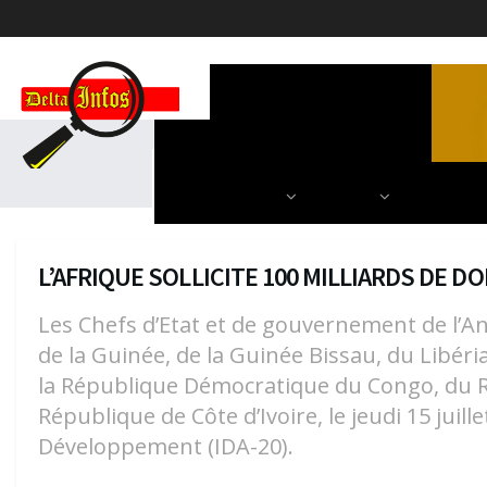
ACCUEIL
POLITIQUE
DIPLOMATIE
SCIENCES & TECH
AUTRES
NOS PARU
L’AFRIQUE SOLLICITE 100 MILLIARDS DE 
Les Chefs d’Etat et de gouvernement de l’An
de la Guinée, de la Guinée Bissau, du Libér
la République Démocratique du Congo, du Rw
République de Côte d’Ivoire, le jeudi 15 juil
Développement (IDA-20).