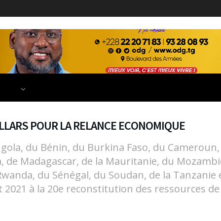
ECONOMIE
FINANCE
DÉVELOPPEMENT
EDUCATION
TIONS
DOLLARS POUR LA RELANCE ECONOMIQUE
gola, du Bénin, du Burkina Faso, du Cameroun, de
ia, de Madagascar, de la Mauritanie, du Mozambi
anda, du Sénégal, du Soudan, de la Tanzanie et
let 2021 à la 20e reconstitution des ressources de