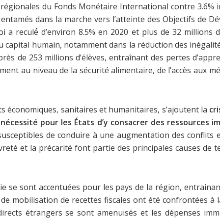
régionales du Fonds Monétaire International contre 3.6% i
ès entamés dans la marche vers l’atteinte des Objectifs de
oi a reculé́ d’environ 8.5% en 2020 et plus de 32 millions
capital humain, notamment dans la réduction des inégalités 
é près de 253 millions d’élèves, entraînant des pertes d’app
amment au niveau de la sécurité alimentaire, de l’accès aux
s économiques, sanitaires et humanitaires, s’ajoutent la
cr
a nécessité pour les États d’y consacrer des ressources
sceptibles de conduire à une augmentation des conflits et de
vreté et la précarité font partie des principales causes d
rie se sont accentuées pour les pays de la région, entrai
 de mobilisation de recettes fiscales ont été confrontées 
s directs étrangers se sont amenuisés et les dépenses imm