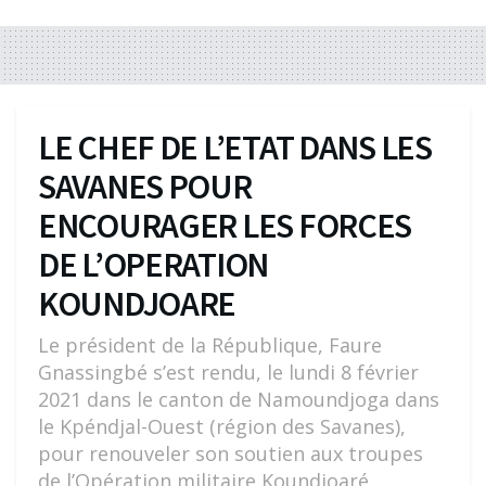
LE CHEF DE L’ETAT DANS LES
SAVANES POUR
ENCOURAGER LES FORCES
DE L’OPERATION
KOUNDJOARE
Le président de la République, Faure
Gnassingbé s’est rendu, le lundi 8 février
2021 dans le canton de Namoundjoga dans
le Kpéndjal-Ouest (région des Savanes),
pour renouveler son soutien aux troupes
de l’Opération militaire Koundjoaré.