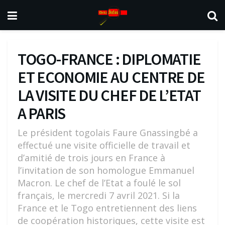
TOGO-FRANCE : DIPLOMATIE
ET ECONOMIE AU CENTRE DE
LA VISITE DU CHEF DE L’ETAT
A PARIS
Le président togolais Faure Gnassingbé a
effectué une visite officielle de travail et
d’amitié de trois jours en France à
l’invitation de son homologue Emmanuel
Macron. Le chef de l’Etat a foulé le sol
français, le mercredi 7 avril 2021. Si la
France et le Togo entretiennent des liens
de coopération historiques, cette visite est