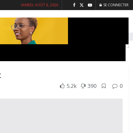
SAMEDI, AOÛT 8, 2026
SE CONNECTER
INTERVIEWS
SANTE
SOCIETE
C
5.2k
390
0