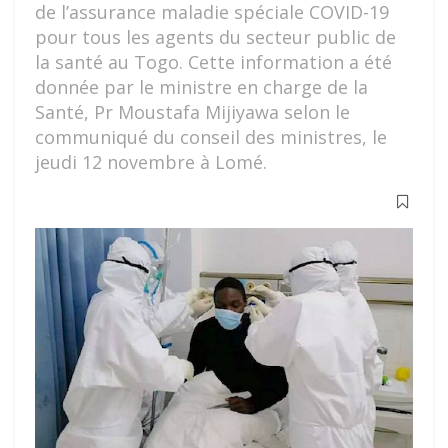
de l’assurance maladie spéciale COVID-19
pour tous les agents du secteur public de
la santé au Togo. Cette information a été
donnée par le ministre en charge de la
Santé, Pr Moustafa Mijiyawa selon le
communiqué du conseil des ministres, le
jeudi 12 novembre à Lomé.