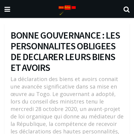
BONNE GOUVERNANCE : LES
PERSONNALITES OBLIGEES
DE DECLARER LEURS BIENS
ET AVOIRS
La déclaration des biens et avoirs connait
une avancée significative dans sa mise en
œuvre au Togo. Le gouvernant a adopté,
lors du conseil des ministres tenu le
mercredi 28 octobre 2020, un avant-projet
de loi organique qui donne au médiateur de
la République, la compétence de recevoir
les déclarations des hautes personnalités,